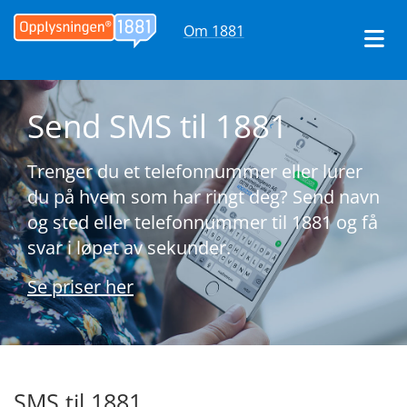
Om 1881
Send SMS til 1881
Trenger du et telefonnummer eller lurer
du på hvem som har ringt deg? Send navn
og sted eller telefonnummer til 1881 og få
svar i løpet av sekunder.
Se priser her
SMS til 1881