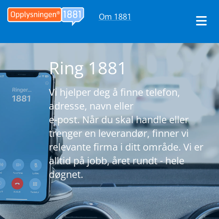
Om 1881
Ring 1881
Vi hjelper deg å finne telefon,
adresse, navn eller
e-post. Når du skal handle eller
trenger en leverandør, finner vi
relevante firma i ditt område. Vi er
alltid på jobb, året rundt - hele
døgnet.